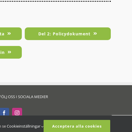
ta
Del 2: Policydokument
rin
FÖLJ OSS I SOCIALA MEDIER
n se
Cookieinställningar
Acceptera alla cookies