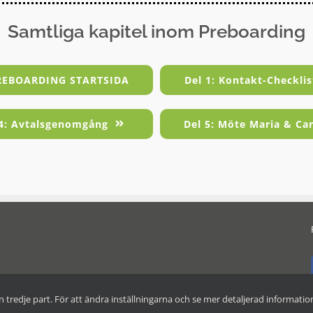
Samtliga kapitel inom Preboarding
REBOARDING STARTSIDA
Del 1: Kontakt-Checklis
 4: Avtalsgenomgång
Del 5: Möte Maria & Ca
tredje part. För att ändra inställningarna och se mer detaljerad informatio