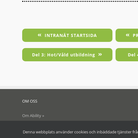
INTRANÄT STARTSIDA
P
Del 3: Hot/Våld utbildning
Del
OM OSS
Om Ability »
Integritetspolicy »
Denna webbplats använder cookies och inbäddade tjänster från 