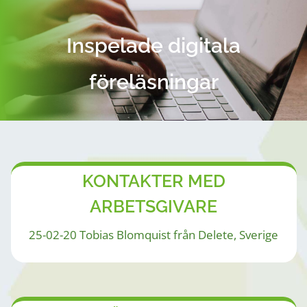
Skip
to
Inspelade digitala
content
föreläsningar
KONTAKTER MED
ARBETSGIVARE
25-02-20 Tobias Blomquist från Delete, Sverige