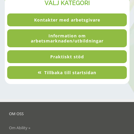
VÄLJ KATEGORI
Kontakter med arbetsgivare
Information om
arbetsmarknaden/utbildningar
Praktiskt stöd
Tillbaka till startsidan
OM OSS
Om Ability »