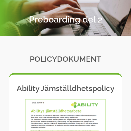
Skip
to
Preboarding del 2
content
POLICYDOKUMENT
Ability Jämställdhetspolicy