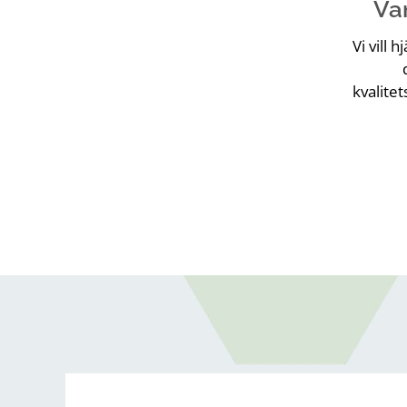
Var
Vi vill 
kvalite