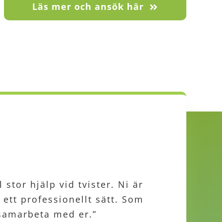
Läs mer och ansök här
 stor hjälp vid tvister. Ni är
r och kompetent personal och
för aktiviteterna. Det bästa
 arbetsmaterialet företaget
 ett professionellt sätt. Som
het som jag vill ha som
é och IT!”
 samarbeta med er.”