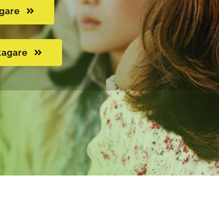
agare
tagare