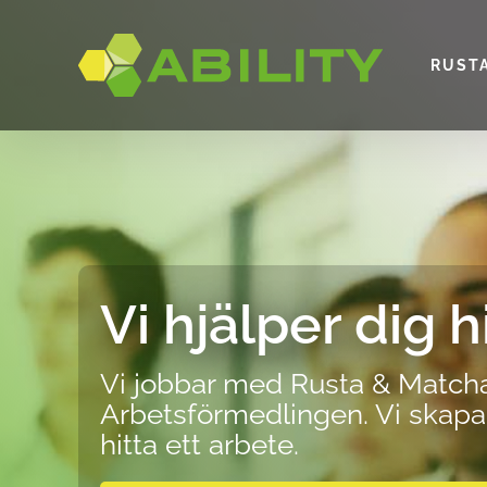
Skip
to
content
RUST
Vi hjälper dig h
Vi jobbar med
Rusta & Match
Arbetsförmedlingen. Vi skapar
hitta ett arbete.