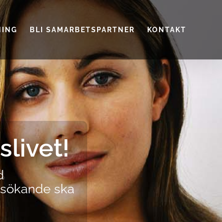
NING
BLI SAMARBETSPARTNER
KONTAKT
slivet!
d
tssökande ska