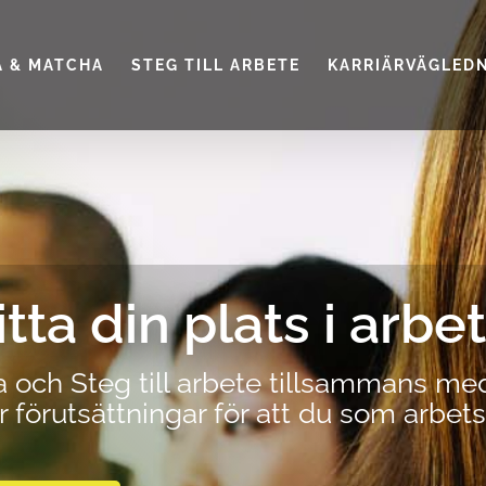
A & MATCHA
STEG TILL ARBETE
KARRIÄRVÄGLED
itta din plats i arbet
a
och
Steg till arbete
tillsammans me
 förutsättningar för att du som arbe