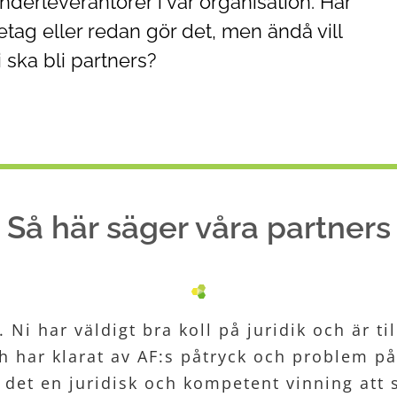
derleverantörer i vår organisation. Har
öretag eller redan gör det, men ändå vill
 ska bli partners?
Så här säger våra partners
i har väldigt bra koll på juridik och är till
valitetsarbete och ackumulerat erfarenhete
ömsesidig respekt och ansvar. Bra material 
r en väldigt bra ledning och är imponerad av
h har klarat av AF:s påtryck och problem på
r är hanterade det tycker ger mig den trygg
d genom att ha så bra personal inom kvalit
med Ability är människosynen.”
 det en juridisk och kompetent vinning att
Fadia Jaber | Ability Stockholm – Märsta
Nancy Paulus | Ability Trollhättan
underleverantör.”