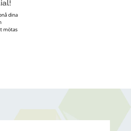
ial!
ppnå dina
h
tt mötas