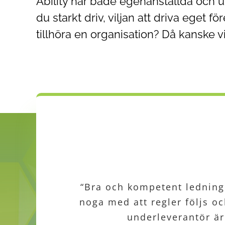
Ability har både egenanställda och un
du starkt driv, viljan att driva eget f
tillhöra en organisation? Då kanske vi
“Bra och kompetent ledning. N
“De har gjort ett gediget k
“VDn Anders i första hand, 
“Jag tycker att Ability ha
noga med att regler följs oc
de värsta barnsjukdoma
bidrar me
underleverantör är