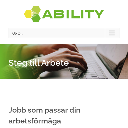
Skip
to
content
Go to...
Steg till Arbete
Jobb som passar din
arbetsförmåga