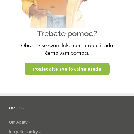
Trebate pomoć?
Obratite se svom lokalnom uredu i rado
ćemo vam pomoći.
Pogledajte sve lokalne urede
OM OSS
Om Ability »
Integritetspolicy »