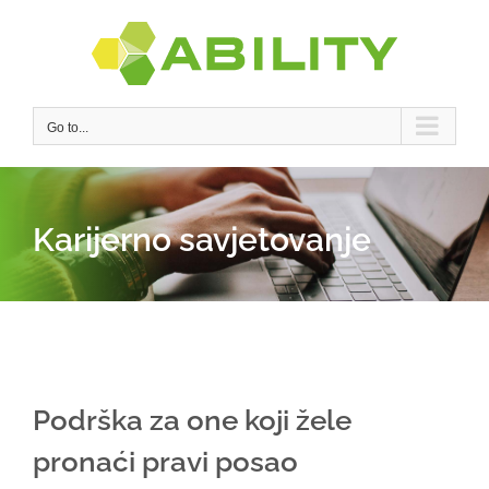
Skip
to
content
Go to...
Karijerno savjetovanje
Podrška za one koji žele
pronaći pravi posao