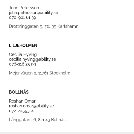
John Petersson
john.petersson@ability.se
070-961 61 39
Drottninggatan 5, 374 35 Karlshamn
LILJEHOLMEN
Cecilia Hyving
cecilia.hyving@ability.se
076-316 25 99
Mejerivägen 9, 11761 Stockholm
BOLLNÄS
Roshan Omar
roshan.omar@ability.se
0
72-2055324
Långgatan 26, 821 43 Bollnäs