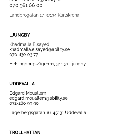
070 981 66 00
Landbrogatan 17, 37134 Karlskrona
LJUNGBY
Khadmalla Elsayed
khadmalla.elsayed@ability.se
070 830 03 77
Helsingborgsvägen 11, 341 31 Ljungby
UDDEVALLA
Edgard Mouallem
edgard.mouallem@ability.se
072-280 99 90
Lagerbergsgatan 16,
45131 Uddevalla
TROLLHÄTTAN