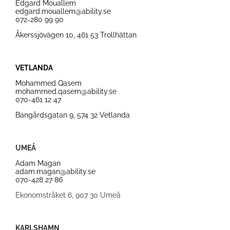
Edgard Mouallem
edgard.mouallem@ability.se
072-280 99 90
Åkerssjövägen 10,
461 53 Trollhättan
VETLANDA
Mohammed Qasem
mohammed.qasem@ability.se
070-461 12 47
Bangårdsgatan 9,
574 32 Vetlanda
UMEÅ
Adam Magan
adam.magan@ability.se
070-428 27 86
Ekonomstråket 6, 907 30 Umeå
KARLSHAMN