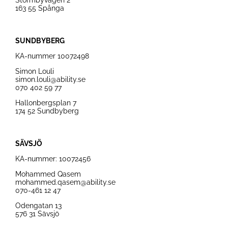
Stormbyvägen 2
163 55 Spånga
SUNDBYBERG
KA-nummer
10072498
Simon Louli
simon.louli@ability.se
070 402 59 77
Hallonbergsplan 7
174 52 Sundbyberg
SÄVSJÖ
KA-nummer:
10072456
Mohammed Qasem
mohammed.qasem@ability.se
070-461 12 47
Odengatan 13
576 31 Sävsjö