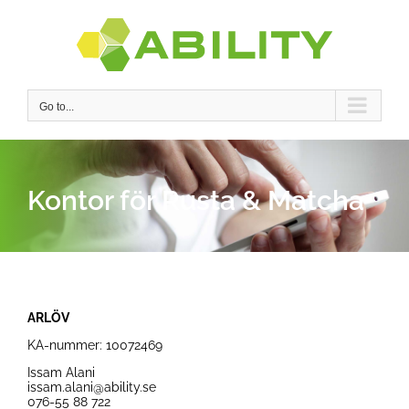
Skip
to
content
Go to...
Kontor för Rusta & Matcha
ARLÖV
KA-nummer: 10072469
Issam Alani
issam.alani@ability.se
076-55 88 722