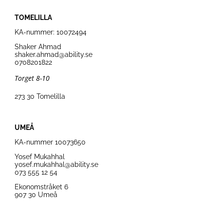
TOMELILLA
KA-nummer:
10072494
Shaker Ahmad
shaker.ahmad
@ability.se
0708201822
Torget 8-10
273 30 Tomelilla
UMEÅ
KA-nummer
10073650
Yosef Mukahhal
yosef.mukahhal@ability.se
073 555 12 54
Ekonomstråket 6
907 30 Umeå