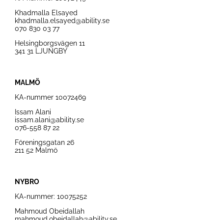
Khadmalla Elsayed
khadmalla.elsayed@ability.se
070 830 03 77
Helsingborgsvägen 11
341 31 LJUNGBY
MALMÖ
KA-nummer
10072469
Issam Alani
issam.alani@ability.se
076-558 87 22
Föreningsgatan 26
211 52 Malmö
NYBRO
KA-nummer: 10075252
Mahmoud Obeidallah
mahmoud.obeidallah@ability.se