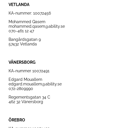
VETLANDA
KA-nummer:
10072456
Mohammed Qasem
mohammed.qasem@ability.se
070-461 12 47
Bangårdsgatan 9
57432 Vetlanda
VÄNERSBORG
KA-nummer
10072491
Edgard Mouallem
edgard.mouallem@ability.se
072-2809990
Regementsgatan 34 C
462 32 Vänersborg
ÖREBRO