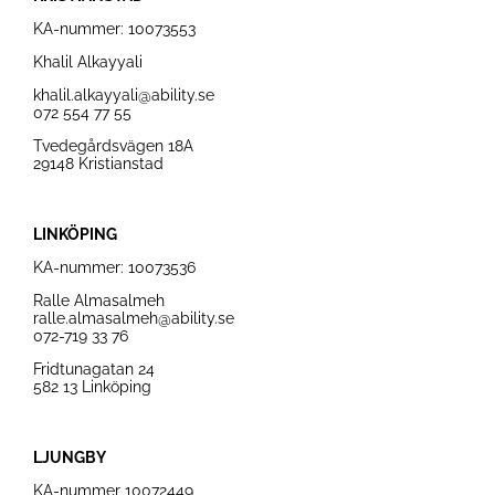
KA-nummer: 10073553
Khalil Alkayyali
khalil.alkayyali@ability.se
072 554 77 55
Tvedegårdsvägen 18A
29148 Kristianstad
LINKÖPING
KA-nummer: 10073536
Ralle Almasalmeh
ralle.almasalmeh@ability.se
072-719 33 76
Fridtunagatan 24
582 13 Linköping
LJUNGBY
KA-nummer
10072449