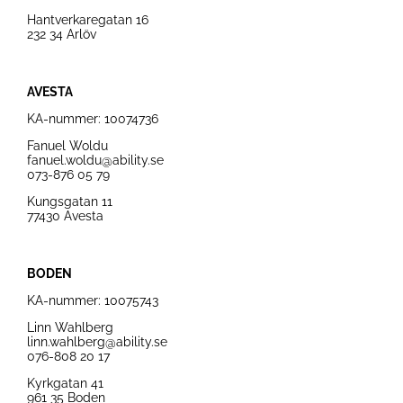
Hantverkaregatan 16
232 34 Arlöv
AVESTA
KA-nummer: 10074736
Fanuel Woldu
fanuel.woldu@ability.se
073-876 05 79
Kungsgatan 11
77430 Avesta
BODEN
KA-nummer: 10075743
Linn Wahlberg
linn.wahlberg@ability.se
076-808 20 17
Kyrk
gatan
41
961 35
Boden