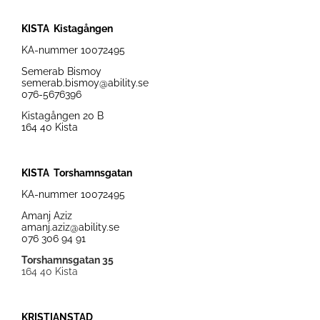
KISTA Kistagången
KA-nummer
10072495
Semerab Bismoy
semerab.bismoy@ability.se
076-5676396
Kistagången 20 B
164 40 Kista
KISTA Torshamnsgatan
KA-nummer
10072495
Amanj Aziz
amanj.aziz@ability.se
076 306 94 91
Torshamnsgatan 35
164 40 Kista
KRISTIANSTAD