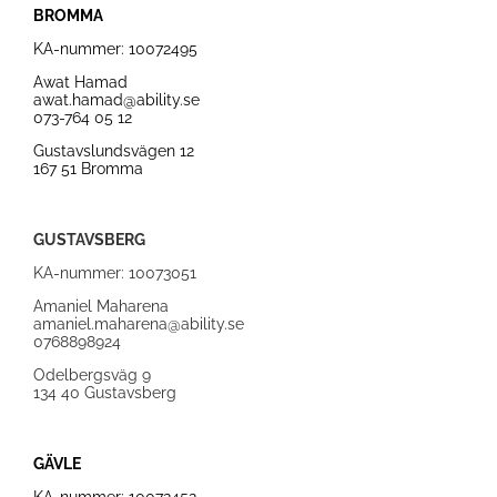
BROMMA
KA-nummer:
10072495
Awat Hamad
awat.hamad@ability.se
073-764 05 12
Gustavslundsvägen 12
167 51 Bromma
GUSTAVSBERG
KA-nummer: 10073051
Amaniel Maharena
amaniel.maharena@ability.se
0768898924
Odelbergsväg 9
134 40 Gustavsberg
GÄVLE