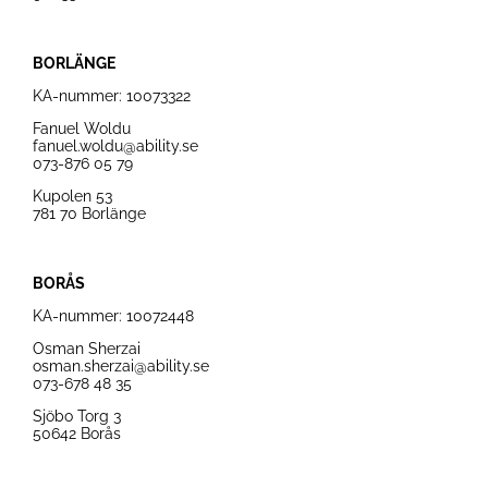
BORLÄNGE
KA-nummer: 10073322
Fanuel Woldu
fanuel.woldu@ability.se
073-876 05 79
Kupolen 53
781 70 Borlänge
BORÅS
KA-nummer:
10072448
Osman Sherzai
osman.sherzai@ability.se
073-678 48 35
Sjöbo Torg 3
50642 Borås