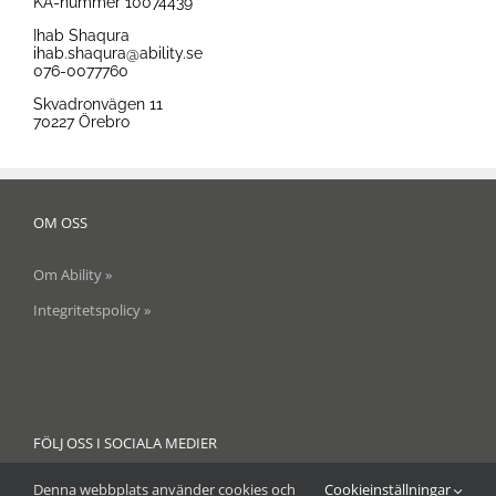
KA-nummer 10074439
Ihab Shaqura
ihab.shaqura@ability.se
076-0077760
Skvadronvägen 11
70227 Örebro
OM OSS
Om Ability »
Integritetspolicy »
FÖLJ OSS I SOCIALA MEDIER
Denna webbplats använder cookies och
Cookieinställningar