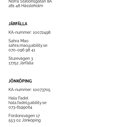
Norra Stationsgatan 8A
281 48 Hässleholm
JÄRFÄLLA
KA-nummer: 10072498
Sahra Mao
sahra.mao@ability.se
070-096 98 41
Sturevägen 3
17752 Järfälla
JÖNKÖPING
KA-nummer: 10073705
Hala Fadel
hala.fadel@ability.se
073-6199064
Fordonsvägen 17
553 02 Jönköping