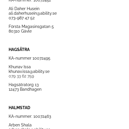
KA-nummer:
10072452
Ali Daher Husein
ali.daherhusein@ability.se
073-987 47 52
Första Magasinsgatan 5
80310 Gävle
HAGSÄTRA
KA-nummer
10072495
Khunav Issa
khunav.issa@ability.se
079 33 62 759
Hagsätratorg 13
12473 Bandhagen
HALMSTAD
KA-nummer:
10072463
Arben Shala