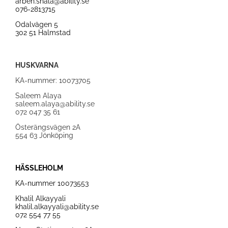
arben.shala@ability.se
076-2813715
Odalvägen 5
302 51 Halmstad
HUSKVARNA
KA-nummer: 10073705
Saleem Alaya
saleem.alaya@ability.se
072 047 35 61
Österängsvägen 2A
554 63 Jönköping
HÄSSLEHOLM
KA-nummer
10073553
Khalil Alkayyali
khalil.alkayyali
@ability.se
07
2 554 77 55