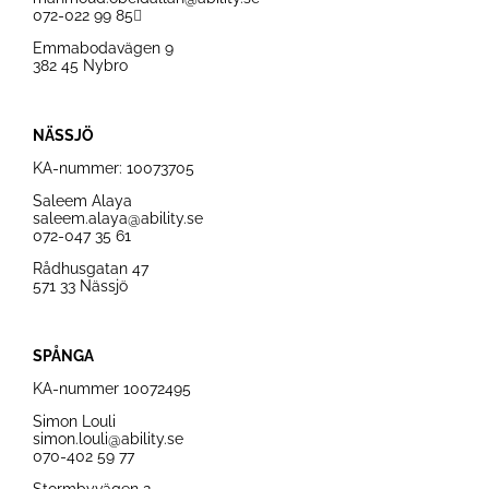
072-022 99 85
Emmabodavägen 9
382 45 Nybro
NÄSSJÖ
KA-nummer:
10073705
Saleem Alaya
saleem.alaya@ability.se
072-047 35 61
Rådhusgatan 47
571 33 Nässjö
SPÅNGA
KA-nummer
10072495
Simon Louli
simon.louli@ability.se
070-402 59 77