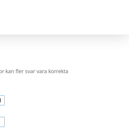
NING
BLI SAMARBETSPARTNER
KONTAKT
r kan fler svar vara korrekta