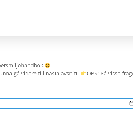
A & MATCHA
STEG TILL ARBETE
KARRIÄRVÄGLED
rbetsmiljöhandbok.
nna gå vidare till nästa avsnitt.
OBS! På vissa frågo