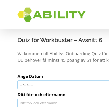
Skip
to
content
RUST
Quiz för Workbuster – Avsnitt 6
Välkommen till Abilitys Onboarding Quiz för 
Du behöver få minst 45 poäng av 51 för att ku
Ange Datum
Ditt för- och efternamn