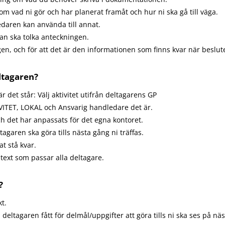
m vad ni gör och har planerat framåt och hur ni ska gå till väga.
daren kan använda till annat.
nan ska tolka anteckningen.
gen, och för att det är den informationen som finns kvar när beslute
ltagaren?
 det står: Välj aktivitet utifrån deltagarens GP
TIVITET, LOKAL och Ansvarig handledare det är.
h det har anpassats för det egna kontoret.
agaren ska göra tills nästa gång ni träffas.
t stå kvar.
text som passar alla deltagare.
?
kt.
ad deltagaren fått för delmål/uppgifter att göra tills ni ska ses på nä