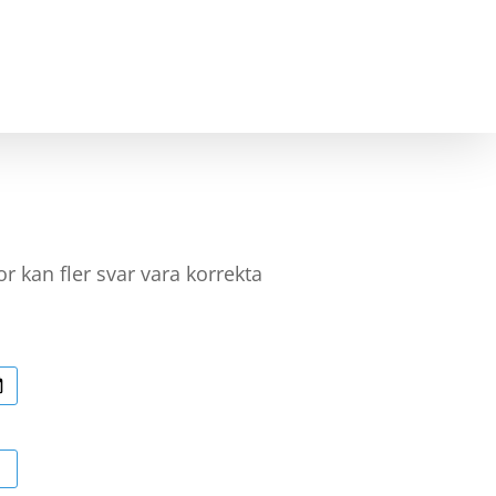
NING
BLI SAMARBETSPARTNER
KONTAKT
r kan fler svar vara korrekta