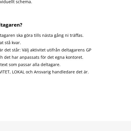
ividuellt schema.
ltagaren?
agaren ska göra tills nästa gång ni träffas.
t stå kvar.
 det står: Välj aktivitet utifrån deltagarens GP
h det har anpassats för det egna kontoret.
text som passar alla deltagare.
TIVITET, LOKAL och Ansvarig handledare det är.