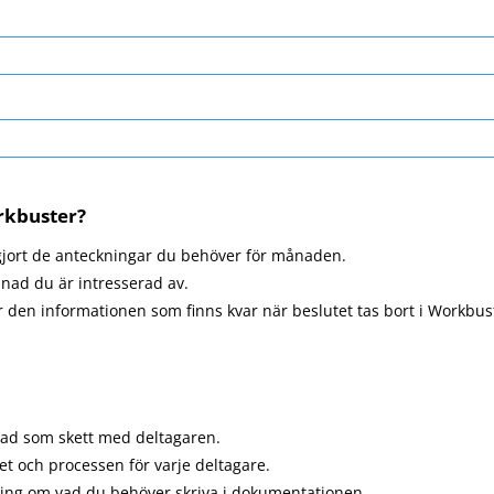
rkbuster?
du gjort de anteckningar du behöver för månaden.
månad du är intresserad av.
är den informationen som finns kvar när beslutet tas bort i Workbus
 vad som skett med deltagaren.
et och processen för varje deltagare.
ning om vad du behöver skriva i dokumentationen.