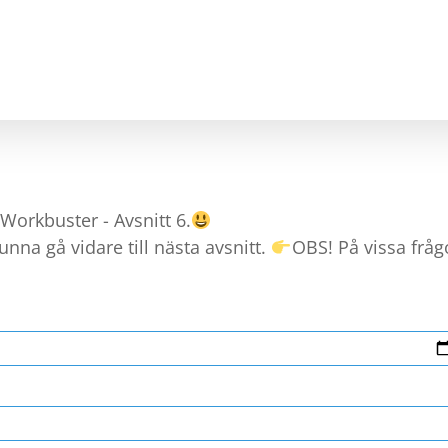
A & MATCHA
STEG TILL ARBETE
KARRIÄRVÄGLED
Workbuster - Avsnitt 6.
nna gå vidare till nästa avsnitt.
OBS! På vissa frågo