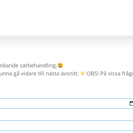
A & MATCHA
STEG TILL ARBETE
KARRIÄRVÄGLED
ränkande särbehandling.
nna gå vidare till nästa avsnitt.
OBS! På vissa frågo