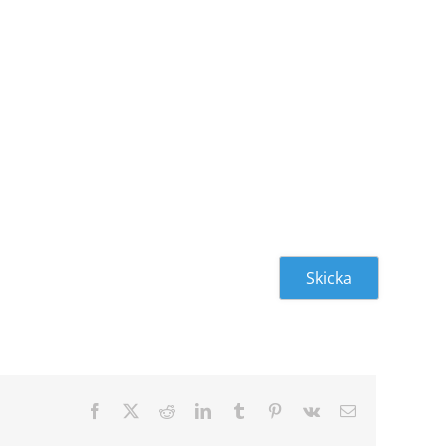
Facebook
X
Reddit
LinkedIn
Tumblr
Pinterest
Vk
Email