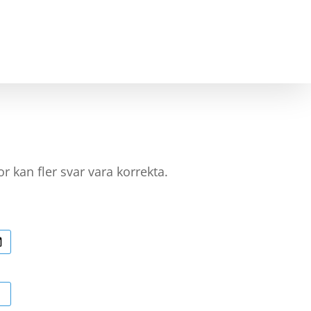
NING
BLI SAMARBETSPARTNER
KONTAKT
r kan fler svar vara korrekta.