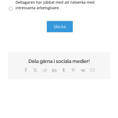
Deltagaren har jobbat med att nätverka med
intressanta arbetsgivare.
Dela gärna i sociala medier!
Facebook
X
Reddit
LinkedIn
Tumblr
Pinterest
Vk
Email