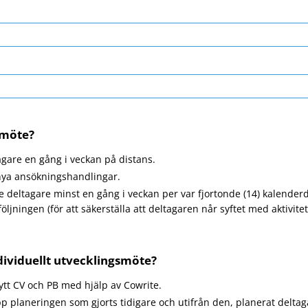
smöte?
gare en gång i veckan på distans.
 nya ansökningshandlingar.
deltagare minst en gång i veckan per var fjortonde (14) kalenderda
ljningen (för att säkerställa att deltagaren når syftet med aktivit
ndividuellt utvecklingsmöte?
nytt CV och PB med hjälp av Cowrite.
upp planeringen som gjorts tidigare och utifrån den, planerat delta