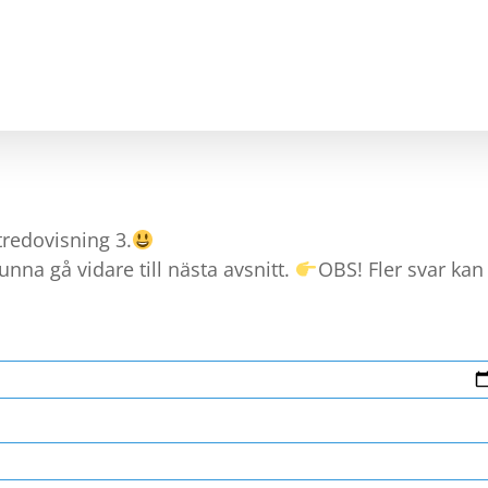
A & MATCHA
STEG TILL ARBETE
KARRIÄRVÄGLED
tredovisning 3.
nna gå vidare till nästa avsnitt.
OBS! Fler svar kan