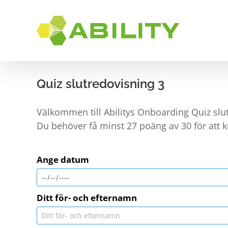
Skip
to
content
RUST
Quiz slutredovisning 3
Välkommen till Abilitys Onboarding Quiz slu
Du behöver få minst 27 poäng av 30 för att ku
Ange datum
Ditt för- och efternamn