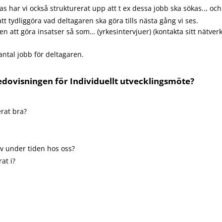
s har vi också strukturerat upp att t ex dessa jobb ska sökas.., o
 tydliggöra vad deltagaren ska göra tills nästa gång vi ses.
en att göra insatser så som… (yrkesintervjuer) (kontakta sitt nätve
antal jobb för deltagaren.
redovisningen för Individuellt utvecklingsmöte?
erat bra?
av under tiden hos oss?
at i?