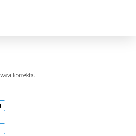
NING
BLI SAMARBETSPARTNER
KONTAKT
 vara korrekta.