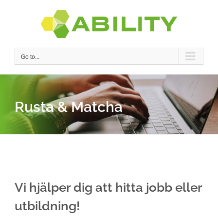
Skip
to
content
Go to...
Rusta & Matcha
Vi hjälper dig att hitta jobb eller
utbildning!